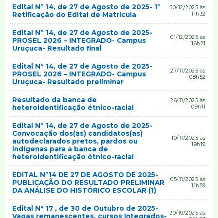
Edital Nº 14, de 27 de Agosto de 2025- 1º
30/12/2025 às
Retificação do Edital de Matrícula
11h32
Edital Nº 14, de 27 de Agosto de 2025-
01/12/2025 às
PROSEL 2026 – INTEGRADO- Campus
16h21
Uruçuca- Resultado final
Edital Nº 14, de 27 de Agosto de 2025-
27/11/2025 às
PROSEL 2026 – INTEGRADO- Campus
08h52
Uruçuca- Resultado preliminar
Resultado da banca de
26/11/2025 às
heteroidentificação étnico-racial
09h11
Edital Nº 14, de 27 de Agosto de 2025-
Convocação dos(as) candidatos(as)
10/11/2025 às
autodeclarados pretos, pardos ou
19h19
indígenas para a banca de
heteroidentificação étnico-racial
EDITAL Nº14 DE 27 DE AGOSTO DE 2025-
05/11/2025 às
PUBLICAÇÃO DO RESULTADO PRELIMINAR
11h59
DA ANÁLISE DO HISTÓRICO ESCOLAR (1)
Edital Nº 17 , de 30 de Outubro de 2025-
30/10/2025 às
Vagas remanescentes, cursos Integrados-