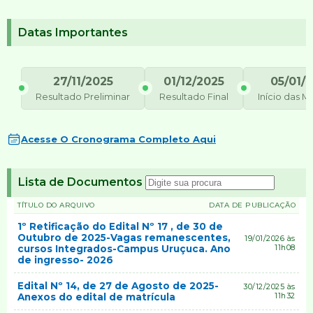
Datas Importantes
27/11/2025
01/12/2025
05/01/
Resultado Preliminar
Resultado Final
Início das M
Acesse O Cronograma Completo Aqui
Lista de Documentos
TÍTULO DO ARQUIVO
DATA DE PUBLICAÇÃO
1º Retificação do Edital Nº 17 , de 30 de
Outubro de 2025-Vagas remanescentes,
19/01/2026 às
cursos Integrados-Campus Uruçuca. Ano
11h08
de ingresso- 2026
Edital Nº 14, de 27 de Agosto de 2025-
30/12/2025 às
Anexos do edital de matrícula
11h32