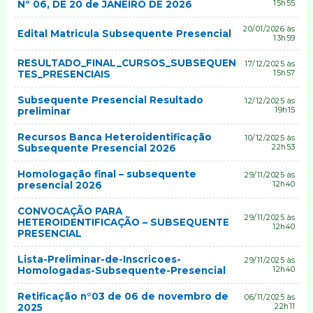
Nº 06, DE 20 de JANEIRO DE 2026
15h55
20/01/2026 às
Edital Matricula Subsequente Presencial
13h59
RESULTADO_FINAL_CURSOS_SUBSEQUEN
17/12/2025 às
TES_PRESENCIAIS
15h57
Subsequente Presencial Resultado
12/12/2025 às
preliminar
19h15
Recursos Banca Heteroidentificação
10/12/2025 às
Subsequente Presencial 2026
22h53
Homologação final – subsequente
29/11/2025 às
presencial 2026
12h40
CONVOCAÇÃO PARA
29/11/2025 às
HETEROIDENTIFICAÇÃO – SUBSEQUENTE
12h40
PRESENCIAL
Lista-Preliminar-de-Inscricoes-
29/11/2025 às
Homologadas-Subsequente-Presencial
12h40
Retificação n°03 de 06 de novembro de
06/11/2025 às
2025
22h11